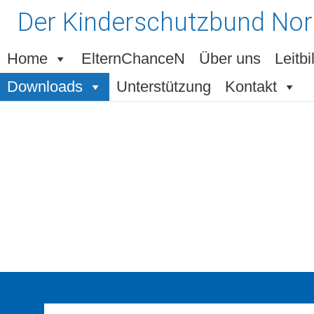
Zum
Der Kinderschutzbund Nor
Inhalt
springen
Home
ElternChanceN
Über uns
Leitbi
Downloads
Unterstützung
Kontakt