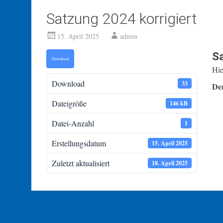
Satzung 2024 korrigiert
15. April 2025
admin
Sa
Download
Hie
Download
33
De
Dateigröße
146 kB
Datei-Anzahl
1
Erstellungsdatum
15. April 2025
Zuletzt aktualisiert
18. April 2025
Beitragsnavigation