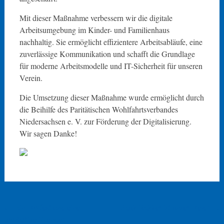
Mit dieser Maßnahme verbessern wir die digitale
Arbeitsumgebung im Kinder- und Familienhaus
nachhaltig. Sie ermöglicht effizientere Arbeitsabläufe, eine
zuverlässige Kommunikation und schafft die Grundlage
für moderne Arbeitsmodelle und IT-Sicherheit für unseren
Verein.
Die Umsetzung dieser Maßnahme wurde ermöglicht durch
die Beihilfe des Paritätischen Wohlfahrtsverbandes
Niedersachsen e. V. zur Förderung der Digitalisierung.
Wir sagen Danke!
Beitragsnavigation
←
Ein Hoffest und eine
Pauk Bakker ist unser Held!
→
großartige Spende!